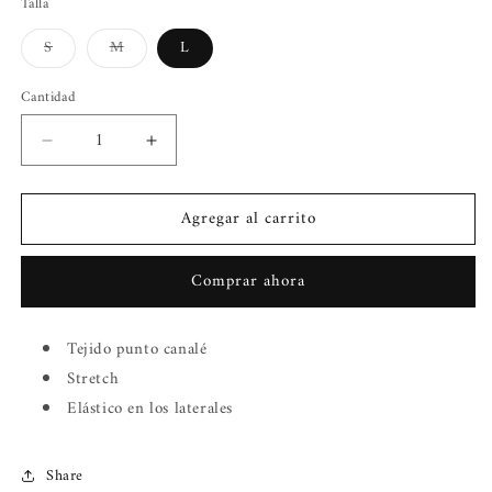
Talla
Variante
Variante
S
M
L
agotada
agotada
o
o
no
no
Cantidad
disponible
disponible
Reducir
Aumentar
cantidad
cantidad
para
para
Agregar al carrito
Suéter
Suéter
cuello
cuello
alto
alto
Comprar ahora
Tejido punto canalé
Stretch
Elástico en los laterales
Share