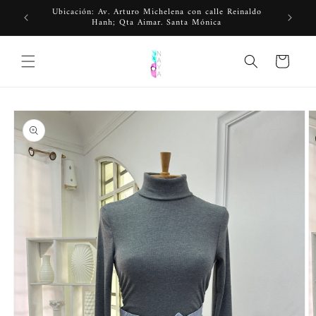
Ir
Ubicación: Av. Arturo Michelena con calle Reinaldo
directamente
Hanh; Qta Aimar. Santa Mónica
al contenido
Carrito
Ir
directamente
a la
información
del producto