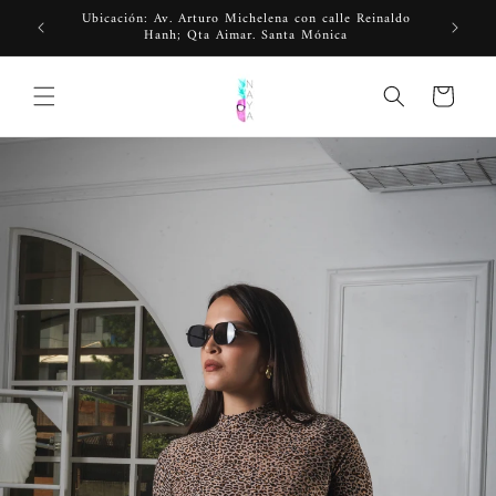
Ir
Ubicación: Av. Arturo Michelena con calle Reinaldo
directamente
Hanh; Qta Aimar. Santa Mónica
al contenido
Carrito