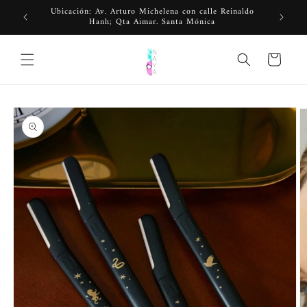
Ir
Ubicación: Av. Arturo Michelena con calle Reinaldo
directamente
Hanh; Qta Aimar. Santa Mónica
al contenido
Carrito
Ir
directamente
a la
información
del producto