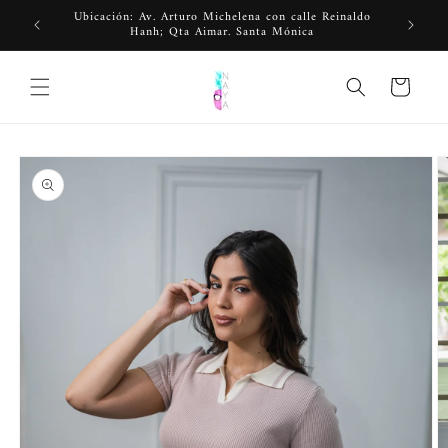
Ir
Ubicación: Av. Arturo Michelena con calle Reinaldo
directamente
Hanh; Qta Aimar. Santa Mónica
al contenido
Carrito
Ir
directamente
a la
información
del producto