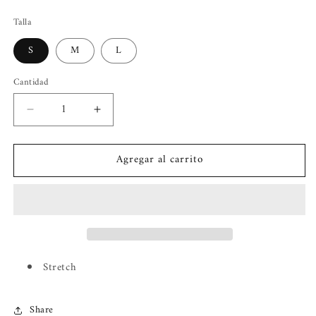
habitual
Talla
S
M
L
Cantidad
Reducir
Aumentar
cantidad
cantidad
para
para
Agregar al carrito
Blusa
Blusa
cuello
cuello
V
V
manga
manga
corta
corta
Stretch
Share